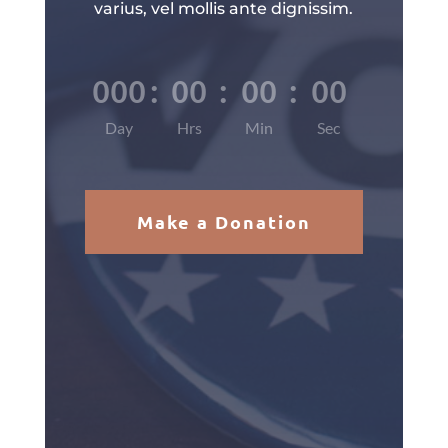
varius, vel mollis ante dignissim.
000
:
00
:
00
:
00
Day
Hrs
Min
Sec
Make a Donation