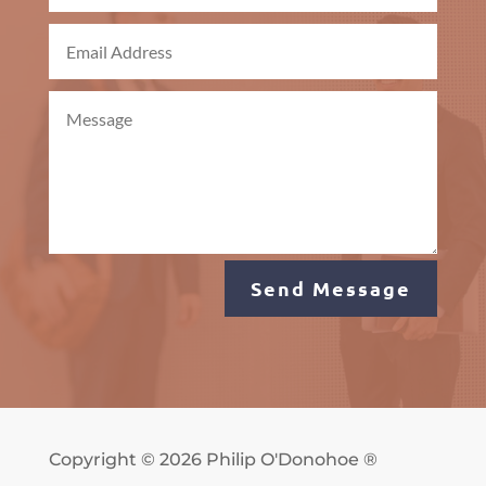
Send Message
Copyright © 2026
Philip O'Donohoe ®