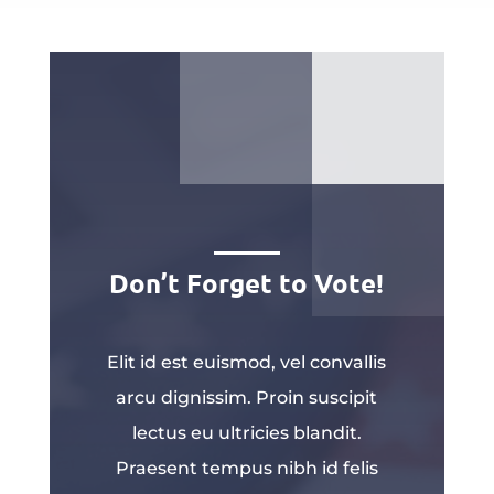
Don’t Forget to Vote!
Elit id est euismod, vel convallis
arcu dignissim. Proin suscipit
lectus eu ultricies blandit.
Praesent tempus nibh id felis