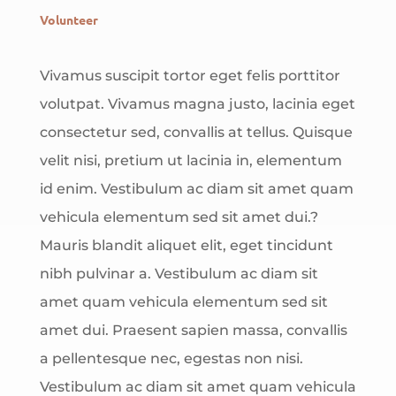
Volunteer
Vivamus suscipit tortor eget felis porttitor
volutpat. Vivamus magna justo, lacinia eget
consectetur sed, convallis at tellus. Quisque
velit nisi, pretium ut lacinia in, elementum
id enim. Vestibulum ac diam sit amet quam
vehicula elementum sed sit amet dui.?
Mauris blandit aliquet elit, eget tincidunt
nibh pulvinar a. Vestibulum ac diam sit
amet quam vehicula elementum sed sit
amet dui. Praesent sapien massa, convallis
a pellentesque nec, egestas non nisi.
Vestibulum ac diam sit amet quam vehicula