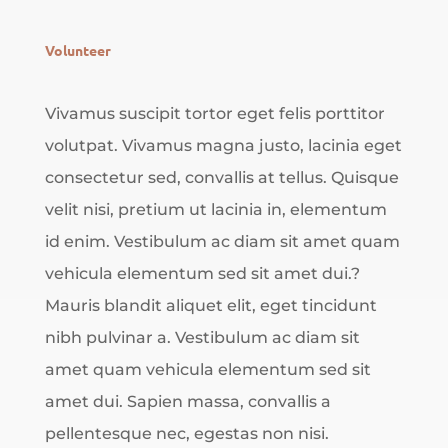
Volunteer
Vivamus suscipit tortor eget felis porttitor
volutpat. Vivamus magna justo, lacinia eget
consectetur sed, convallis at tellus. Quisque
velit nisi, pretium ut lacinia in, elementum
id enim. Vestibulum ac diam sit amet quam
vehicula elementum sed sit amet dui.?
Mauris blandit aliquet elit, eget tincidunt
nibh pulvinar a. Vestibulum ac diam sit
amet quam vehicula elementum sed sit
amet dui. Sapien massa, convallis a
pellentesque nec, egestas non nisi.