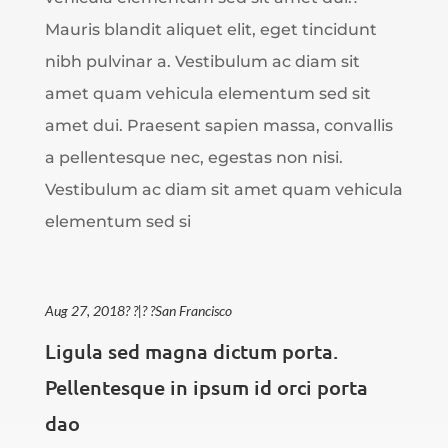
Mauris blandit aliquet elit, eget tincidunt
nibh pulvinar a. Vestibulum ac diam sit
amet quam vehicula elementum sed sit
amet dui. Praesent sapien massa, convallis
a pellentesque nec, egestas non nisi.
Vestibulum ac diam sit amet quam vehicula
elementum sed si
Aug 27, 2018? ?|? ?San Francisco
Ligula sed magna dictum porta.
Pellentesque in ipsum id orci porta
dao