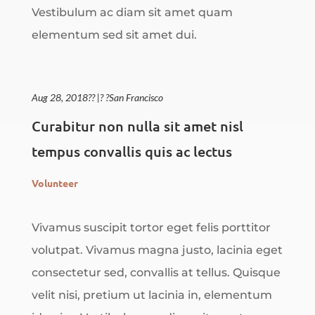
Vestibulum ac diam sit amet quam
elementum sed sit amet dui.
Aug 28, 2018?? |? ?San Francisco
Curabitur non nulla sit amet nisl
tempus convallis quis ac lectus
Volunteer
Vivamus suscipit tortor eget felis porttitor
volutpat. Vivamus magna justo, lacinia eget
consectetur sed, convallis at tellus. Quisque
velit nisi, pretium ut lacinia in, elementum