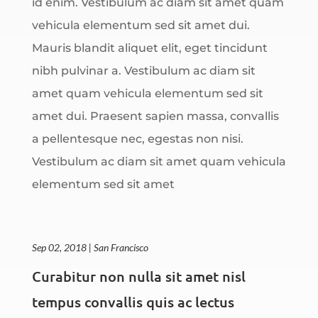
id enim. Vestibulum ac diam sit amet quam
vehicula elementum sed sit amet dui.
Mauris blandit aliquet elit, eget tincidunt
nibh pulvinar a. Vestibulum ac diam sit
amet quam vehicula elementum sed sit
amet dui. Praesent sapien massa, convallis
a pellentesque nec, egestas non nisi.
Vestibulum ac diam sit amet quam vehicula
elementum sed sit amet
Sep 02, 2018 | San Francisco
Curabitur non nulla sit amet nisl
tempus convallis quis ac lectus