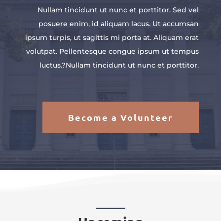
Nullam tincidunt ut nunc et porttitor. Sed vel
posuere enim, id aliquam lacus. Ut accumsan
ipsum turpis, ut sagittis mi porta at. Aliquam erat
volutpat. Pellentesque congue ipsum ut tempus
luctus.?Nullam tincidunt ut nunc et porttitor.
Become a Volunteer